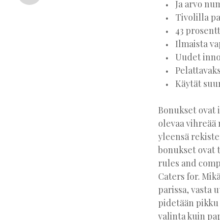
Ja arvo nu
Tivolilla p
43 prosentt
Ilmaista v
Uudet innov
Pelattavaks
Käytät suur
Bonukset ovat i
olevaa vihreää
yleensä rekiste
bonukset ovat 
rules and compl
Caters for. Mik
parissa, vasta 
pidetään pikku
valinta kuin pa