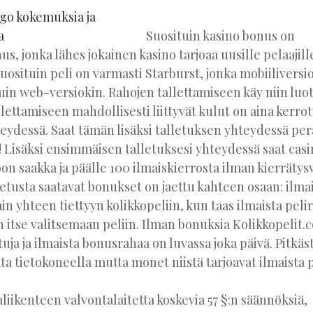
Suosituin kasino bonus on
us, jonka lähes jokainen kasino tarjoaa uusille pelaajill
suosituin peli on varmasti Starburst, jonka mobiiliversi
uin web-versiokin. Rahojen tallettamiseen käy niin luot
allettamiseen mahdollisesti liittyvät kulut on aina kerrot
eydessä. Saat tämän lisäksi talletuksen yhteydessä perä
! Lisäksi ensimmäisen talletuksesi yhteydessä saat cas
on saakka ja päälle 100 ilmaiskierrosta ilman kierräty
lletusta saatavat bonukset on jaettu kahteen osaan: ilma
ain yhteen tiettyyn kolikkopeliin, kun taas ilmaista peli
n itse valitsemaan peliin. Ilman bonuksia Kolikkopelit.
 etuja ja ilmaista bonusrahaa on luvassa joka päivä. Pitkäs
lata tietokoneella mutta monet niistä tarjoavat ilmaista 
liikenteen valvontalaitetta koskevia 57 §:n säännöksiä,