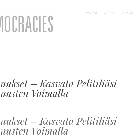
MENU
SKIP
HOME
LINKS
AIRDS
TO
CONTENT
nukset – Kasvata Pelitiliäsi
nusten Voimalla
nukset – Kasvata Pelitiliäsi
nusten Voimalla