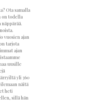
ta? Ota samalla
n on todella
a näppärää.
noista.
o vuosien ajan
on tarjota
haimmat ajan
i listaamme
haa uusille
ejä
rryiltä yli 360
keilemaan näitä
et heti
len, sillä hän