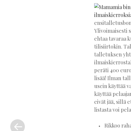
ensitalletusbon
Ylivoimaisesti 
ehtaa tavaraa k
tilisiirtokin. T
talletuksen yht
ilmaiskierrosta
peräti 400 euro
lisää! Ilman ta
usein käyttää v
käyttää pelaaja
eivät jää, sillä
listasta voi pe
«
Previous
Rikkoo raha
Post